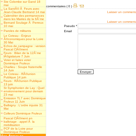
Ste Colombe sur Gand 18
mai
commentaires ( 0 )
La SantÃ© Ã Feurs avec
Jean-Claude Bertrand 14 mai
Laisser un comment
Calendrier des permanences
dans les Mairies de la 6Ã¨me
Laisser un comment
Bernard Soulage Ã Perreux
10 mai
Pseudo *
Paroles de militants
Email
Le Coteau - Enjeux
Ã©conomiques pour la Loire
30 Mai
Echos de campagne : version
Pascal ClÃ©ment
Feurs : Bilan de la 12Ã¨me
lÃ©gislature 7 Juin
Voter et faites voter
Dominique Fruleux
Charlieu : Soupe fraternelle
14 Juin
Le Coteau - RÃ©union
Publique 14 juin
Feurs : RÃ©union Publique
13 juin
St Symphorien de Lay : Quel
environnement pour demain
23 mai
Emission TL7 avec Dominique
Fruleux 11 Juin
Balbigny : L'ordre injuste 31
Mai
Colleurs Dominique Fruleux
Pascal ClÃ©ment en
ballotage : appel Ã la
mobilisation
PCF de la Loire pour
Dominique Fruleux