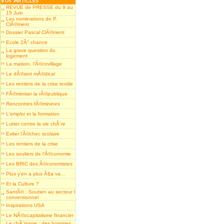
Vos Articles
REVUE de PRESSE du 9 au
15 Juin
Les nominations de P.
ClÃ©ment
Dossier Pascal ClÃ©ment
Ecole 2Â° chance
La grave question du
logement
La maison, l'Ã©covillage
Le dÃ©sert mÃ©dical
Les rentiers de la crise textile
FÃ©miniser la rÃ©publique
Rencontres fÃ©minines
L'emploi et la formation
Lutter contre la vie chÃ¨re
Eviter l'Ã©chec scolaire
Les rentiers de la crise
Les souliers de l'Ã©conomie
Les BRIC des Ã©conomistes
Plus y'en a plus Ã§a va...
Et la Culture ?
SantÃ© : Soutien au secteur I
conventionnel
Inspirations USA
Le NÃ©ocapitalisme financier
Le chÃ´mage : des hommes