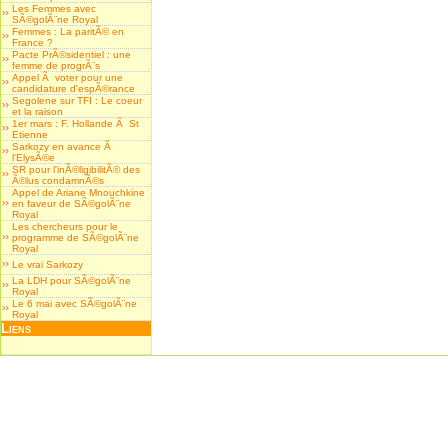
Les Femmes avec
SÃ©golÃ¨ne Royal
Femmes : La paritÃ© en
France ?
Pacte PrÃ©sidentiel : une
femme de progrÃ¨s
Appel Ã voter pour une
candidature d'espÃ©rance
Segolene sur TFI : Le coeur
et la raison
1er mars : F. Hollande Ã St
Etienne
Sarkozy en avance Ã
l'ElysÃ©e
SR pour l'inÃ©ligibilitÃ© des
Ã©lus condamnÃ©s
Appel de Ariane Mnouchkine
en faveur de SÃ©golÃ¨ne
Royal
Les chercheurs pour le
programme de SÃ©golÃ¨ne
Royal
Le vrai Sarkozy
La LDH pour SÃ©golÃ¨ne
Royal
Le 6 mai avec SÃ©golÃ¨ne
Royal
Liens