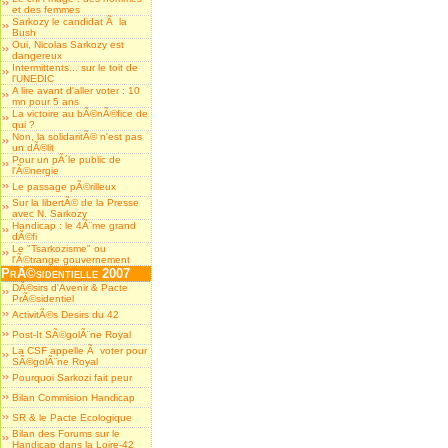
et des femmes
Sarkozy le candidat Ã la
Bush
Oui, Nicolas Sarkozy est
dangereux
Intermittents... sur le toit de
l'UNEDIC
A lire avant d'aller voter : 10
mn pour 5 ans
La victoire au bÃ©nÃ©fice de
qui ?
Non, la solidaritÃ© n'est pas
un dÃ©lit
Pour un pÃ´le public de
l'Ã©nergie
Le passage pÃ©rilleux
Sur la libertÃ© de la Presse
avec N. Sarkozy
Handicap : le 4Ã¨me grand
dÃ©fi
Le "Tsarkozisme" ou
l'Ã©trange gouvernement
PrÃ©sidentielle 2007
DÃ©sirs d'Avenir & Pacte
PrÃ©sidentiel
ActivitÃ©s Desirs du 42
Post-It SÃ©golÃ¨ne Royal
La CSF appelle Ã voter pour
SÃ©golÃ¨ne Royal
Pourquoi Sarkozi fait peur
Bilan Commision Handicap
SR & le Pacte Ecologique
Bilan des Forums sur le
Handicap dans la Loire-42