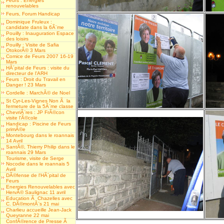
Feurs : Energies
renouvelables
Feurs, Forum Handicap
Dominique Fruleux :
candidate dans la 6Ã¨me
Pouilly : Inauguration Espace
des loisirs
Pouilly : Visite de Safia
OtokorÃ© 3 Mars
Comice de Feurs 2007 16-19
Mars
HÃ´pital de Feurs : visite du
directeur de l'ARH
Feurs : Droit du Travail en
Danger ! 23 Mars
Cordelle : MarchÃ© de Noel
St Cyr-Les-Vignes Non Ã la
fermeture de la 5Ã¨me classe
ChevriÃ¨res : JP FrÃ©con
visite l'Ã©cole
Handicap : Piscine de Feurs
primÃ©e
Montebourg dans le roannais
14 Avril
SantÃ©, Thierry Philip dans le
roannais 29 Mars
Tourisme, visite de Serge
Nocodie dans le roannais 5
Avril
DÃ©fense de l'HÃ´pital de
Feurs
Energies Renouvelables avec
HervÃ© Saulignac 11 avril
Education Ã Chazelles avec
C. DÃ©montÃ¨s 21 mai
Charlieu accueille Jean-Jack
Queyranne 22 mai
ConfÃ©rence de Presse Ã