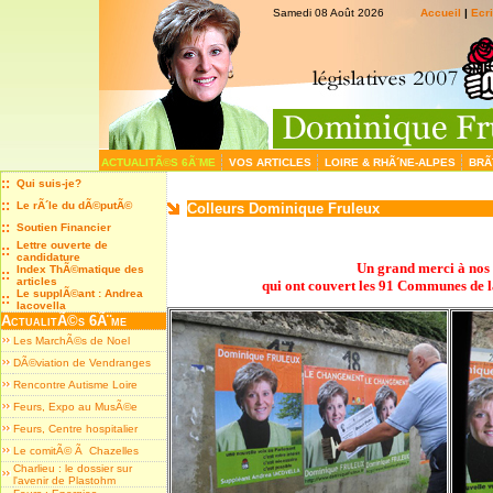
Samedi 08 Août 2026
Accueil
|
Ecr
ACTUALITÃ©S 6Ã¨ME
VOS ARTICLES
LOIRE & RHÃ´NE-ALPES
BRÃ
::
Qui suis-je?
::
Le rÃ´le du dÃ©putÃ©
Colleurs Dominique Fruleux
::
Soutien Financier
Lettre ouverte de
::
candidature
Un grand merci à nos 
Index ThÃ©matique des
::
articles
qui ont couvert les 91 Communes de 
Le supplÃ©ant : Andrea
::
Iacovella
ActualitÃ©s 6Ã¨me
Les MarchÃ©s de Noel
DÃ©viation de Vendranges
Rencontre Autisme Loire
Feurs, Expo au MusÃ©e
Feurs, Centre hospitalier
Le comitÃ© Ã Chazelles
Charlieu : le dossier sur
l'avenir de Plastohm