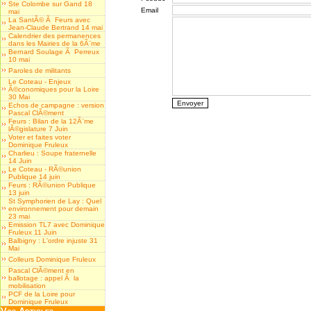
Ste Colombe sur Gand 18
Email
mai
La SantÃ© Ã Feurs avec
Jean-Claude Bertrand 14 mai
Calendrier des permanences
dans les Mairies de la 6Ã¨me
Bernard Soulage Ã Perreux
10 mai
Paroles de militants
Le Coteau - Enjeux
Ã©conomiques pour la Loire
30 Mai
Echos de campagne : version
Pascal ClÃ©ment
Feurs : Bilan de la 12Ã¨me
lÃ©gislature 7 Juin
Voter et faites voter
Dominique Fruleux
Charlieu : Soupe fraternelle
14 Juin
Le Coteau - RÃ©union
Publique 14 juin
Feurs : RÃ©union Publique
13 juin
St Symphorien de Lay : Quel
environnement pour demain
23 mai
Emission TL7 avec Dominique
Fruleux 11 Juin
Balbigny : L'ordre injuste 31
Mai
Colleurs Dominique Fruleux
Pascal ClÃ©ment en
ballotage : appel Ã la
mobilisation
PCF de la Loire pour
Dominique Fruleux