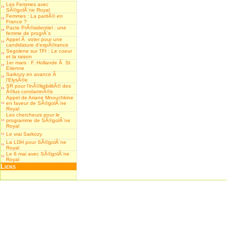
Les Femmes avec
SÃ©golÃ¨ne Royal
Femmes : La paritÃ© en
France ?
Pacte PrÃ©sidentiel : une
femme de progrÃ¨s
Appel Ã voter pour une
candidature d'espÃ©rance
Segolene sur TFI : Le coeur
et la raison
1er mars : F. Hollande Ã St
Etienne
Sarkozy en avance Ã
l'ElysÃ©e
SR pour l'inÃ©ligibilitÃ© des
Ã©lus condamnÃ©s
Appel de Ariane Mnouchkine
en faveur de SÃ©golÃ¨ne
Royal
Les chercheurs pour le
programme de SÃ©golÃ¨ne
Royal
Le vrai Sarkozy
La LDH pour SÃ©golÃ¨ne
Royal
Le 6 mai avec SÃ©golÃ¨ne
Royal
Liens