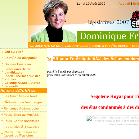
Lundi 10 Août 2026
Accueil
|
Ecr
ACTUALITÃ©S 6Ã¨ME
VOS ARTICLES
LOIRE & RHÃ´NE-ALPES
BRÃ
::
Qui suis-je?
::
Le rÃ´le du dÃ©putÃ©
SR pour l'inÃ©ligibilitÃ© des Ã©lus cond
::
Soutien Financier
Lettre ouverte de
::
posté le 5 avril par françoise
candidature
paru dans 20Minutes.fr du 04/04/2007
Index ThÃ©matique des
::
articles
Le supplÃ©ant : Andrea
::
Iacovella
ActualitÃ©s 6Ã¨me
Ségolène Royal pour l'i
Les MarchÃ©s de Noel
DÃ©viation de Vendranges
des élus condamnés à des dél
Rencontre Autisme Loire
Feurs, Expo au MusÃ©e
Feurs, Centre hospitalier
Le comitÃ© Ã Chazelles
Charlieu : le dossier sur
l'avenir de Plastohm