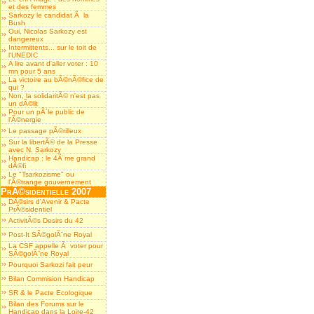
et des femmes
Sarkozy le candidat Ã la
Bush
Oui, Nicolas Sarkozy est
dangereux
Intermittents... sur le toit de
l'UNEDIC
A lire avant d'aller voter : 10
mn pour 5 ans
La victoire au bÃ©nÃ©fice de
qui ?
Non, la solidaritÃ© n'est pas
un dÃ©lit
Pour un pÃ´le public de
l'Ã©nergie
Le passage pÃ©rilleux
Sur la libertÃ© de la Presse
avec N. Sarkozy
Handicap : le 4Ã¨me grand
dÃ©fi
Le "Tsarkozisme" ou
l'Ã©trange gouvernement
PrÃ©sidentielle 2007
DÃ©sirs d'Avenir & Pacte
PrÃ©sidentiel
ActivitÃ©s Desirs du 42
Post-It SÃ©golÃ¨ne Royal
La CSF appelle Ã voter pour
SÃ©golÃ¨ne Royal
Pourquoi Sarkozi fait peur
Bilan Commision Handicap
SR & le Pacte Ecologique
Bilan des Forums sur le
Handicap dans la Loire-42