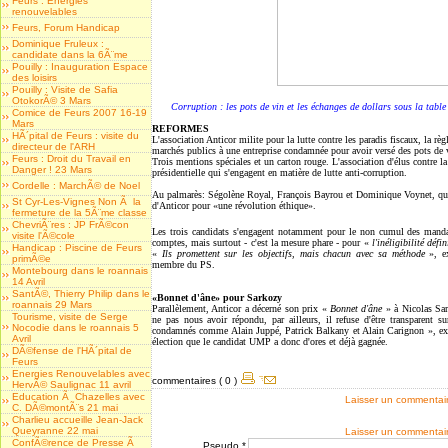
Feurs : Energies
renouvelables
Feurs, Forum Handicap
Dominique Fruleux :
candidate dans la 6Ã¨me
Pouilly : Inauguration Espace
des loisirs
Pouilly : Visite de Safia
OtokorÃ© 3 Mars
Corruption : les pots de vin et les échanges de dollars sous la tab
Comice de Feurs 2007 16-19
Mars
REFORMES
HÃ´pital de Feurs : visite du
L'association Anticor milite pour la lutte contre les paradis fiscaux, la r
directeur de l'ARH
marchés publics à une entreprise condamnée pour avoir versé des pots de 
Feurs : Droit du Travail en
Trois mentions spéciales et un carton rouge. L'association d'élus contre l
Danger ! 23 Mars
présidentielle qui s'engagent en matière de lutte anti-corruption.
Cordelle : MarchÃ© de Noel
Au palmarès: Ségolène Royal, François Bayrou et Dominique Voynet, qui 
St Cyr-Les-Vignes Non Ã la
d'Anticor
pour «une révolution éthique».
fermeture de la 5Ã¨me classe
ChevriÃ¨res : JP FrÃ©con
Les trois candidats s'engagent notamment pour le non cumul des manda
visite l'Ã©cole
comptes, mais surtout - c'est la mesure phare - pour «
l'inéligibilité déf
Handicap : Piscine de Feurs
«
Ils promettent sur les objectifs, mais chacun avec sa méthode
», e
primÃ©e
membre du PS.
Montebourg dans le roannais
14 Avril
SantÃ©, Thierry Philip dans le
«Bonnet d'âne» pour Sarkozy
roannais 29 Mars
Parallèlement, Anticor a décerné son prix «
Bonnet d'âne
» à Nicolas Sar
Tourisme, visite de Serge
ne pas nous avoir répondu, par ailleurs, il refuse d'être transparent 
Nocodie dans le roannais 5
condamnés comme Alain Juppé
, Patrick Balkany
et Alain Carignon
», ex
Avril
élection que le candidat UMP a donc d'ores et déjà gagnée.
DÃ©fense de l'HÃ´pital de
Feurs
Energies Renouvelables avec
commentaires ( 0 )
HervÃ© Saulignac 11 avril
Education Ã Chazelles avec
Laisser un commentai
C. DÃ©montÃ¨s 21 mai
Charlieu accueille Jean-Jack
Queyranne 22 mai
Laisser un commentai
ConfÃ©rence de Presse Ã
Pseudo *