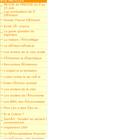
Vos Articles
REVUE de PRESSE du 9 au
15 Juin
Les nominations de P.
ClÃ©ment
Dossier Pascal ClÃ©ment
Ecole 2Â° chance
La grave question du
logement
La maison, l'Ã©covillage
Le dÃ©sert mÃ©dical
Les rentiers de la crise textile
FÃ©miniser la rÃ©publique
Rencontres fÃ©minines
L'emploi et la formation
Lutter contre la vie chÃ¨re
Eviter l'Ã©chec scolaire
Les rentiers de la crise
Les souliers de l'Ã©conomie
Les BRIC des Ã©conomistes
Plus y'en a plus Ã§a va...
Et la Culture ?
SantÃ© : Soutien au secteur I
conventionnel
Inspirations USA
Le NÃ©ocapitalisme financier
Le chÃ´mage : des hommes