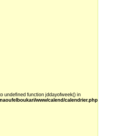
 to undefined function jddayofweek() in
naoufelboukari/www/calend/calendrier.php