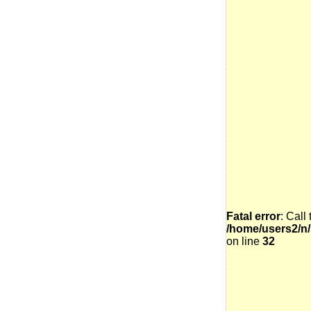
Fatal error
: Call
/home/users2/n/
on line
32