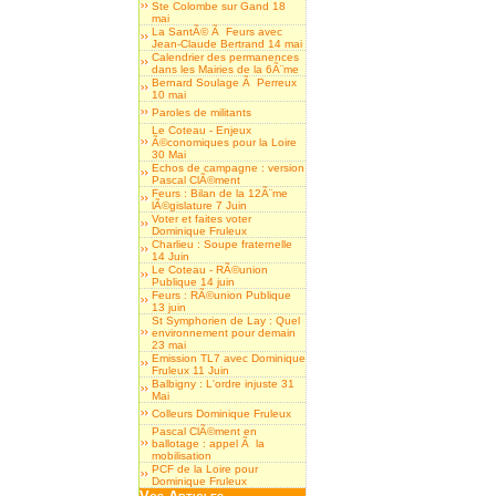
Ste Colombe sur Gand 18
mai
La SantÃ© Ã Feurs avec
Jean-Claude Bertrand 14 mai
Calendrier des permanences
dans les Mairies de la 6Ã¨me
Bernard Soulage Ã Perreux
10 mai
Paroles de militants
Le Coteau - Enjeux
Ã©conomiques pour la Loire
30 Mai
Echos de campagne : version
Pascal ClÃ©ment
Feurs : Bilan de la 12Ã¨me
lÃ©gislature 7 Juin
Voter et faites voter
Dominique Fruleux
Charlieu : Soupe fraternelle
14 Juin
Le Coteau - RÃ©union
Publique 14 juin
Feurs : RÃ©union Publique
13 juin
St Symphorien de Lay : Quel
environnement pour demain
23 mai
Emission TL7 avec Dominique
Fruleux 11 Juin
Balbigny : L'ordre injuste 31
Mai
Colleurs Dominique Fruleux
Pascal ClÃ©ment en
ballotage : appel Ã la
mobilisation
PCF de la Loire pour
Dominique Fruleux