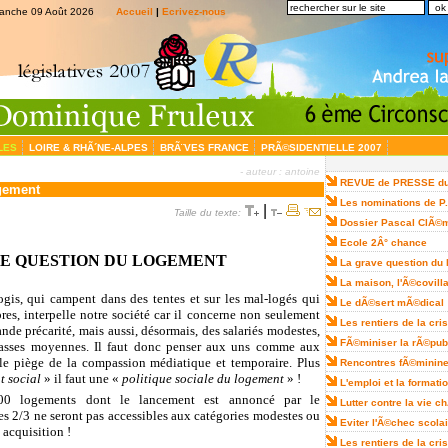
anche 09 Août 2026
Accueil
|
Ecrivez-nous
CLES
LOIRE & RHÃ´NE-ALPES
BRÃ¨VES FRANCE
PRÃ©SIDENTIELLE 2007
- auteur : antoine
REVUE de PRESSE du 
ogement
Les nominations de P
|
Taille du texte:
Dossier Pascal ClÃ©
Ecole 2Â° chance
E QUESTION DU LOGEMENT
La grave question du
La maison, l'Ã©covill
ogis, qui campent dans des tentes et sur les mal-logés qui
Le dÃ©sert mÃ©dical
res, interpelle notre société car il concerne non seulement
Les rentiers de la cris
nde précarité, mais aussi, désormais, des salariés modestes,
FÃ©miniser la rÃ©pub
lasses moyennes. Il faut donc penser aux uns comme aux
le piège de la compassion médiatique et temporaire. Plus
Rencontres fÃ©minin
t social
» il faut une «
politique sociale du logement
» !
L'emploi et la formati
00 logements dont le lancement est annoncé par le
Lutter contre la vie c
s 2/3 ne seront pas accessibles aux catégories modestes ou
Eviter l'Ã©chec scola
 acquisition !
Les rentiers de la cri