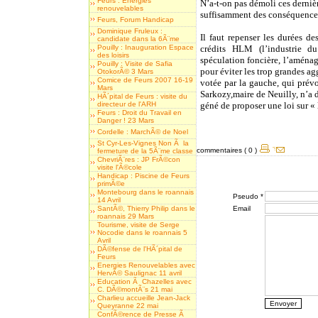
Feurs : Energies
N’a-t-on pas démoli ces derniè
renouvelables
suffisamment des conséquence
Feurs, Forum Handicap
Dominique Fruleux :
Il faut repenser les durées de
candidate dans la 6Ã¨me
Pouilly : Inauguration Espace
crédits HLM (l’industrie du
des loisirs
spéculation foncière, l’aménag
Pouilly : Visite de Safia
pour éviter les trop grandes ag
OtokorÃ© 3 Mars
Comice de Feurs 2007 16-19
votée par la gauche, qui prév
Mars
Sarkozy,maire de Neuilly, n’a d
HÃ´pital de Feurs : visite du
directeur de l'ARH
géné de proposer une loi sur «
Feurs : Droit du Travail en
Danger ! 23 Mars
Cordelle : MarchÃ© de Noel
St Cyr-Les-Vignes Non Ã la
commentaires ( 0 )
fermeture de la 5Ã¨me classe
ChevriÃ¨res : JP FrÃ©con
visite l'Ã©cole
Handicap : Piscine de Feurs
primÃ©e
Montebourg dans le roannais
Pseudo *
14 Avril
SantÃ©, Thierry Philip dans le
Email
roannais 29 Mars
Tourisme, visite de Serge
Nocodie dans le roannais 5
Avril
DÃ©fense de l'HÃ´pital de
Feurs
Energies Renouvelables avec
HervÃ© Saulignac 11 avril
Education Ã Chazelles avec
C. DÃ©montÃ¨s 21 mai
Charlieu accueille Jean-Jack
Queyranne 22 mai
ConfÃ©rence de Presse Ã