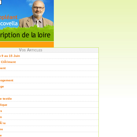
Vos Articles
9 au 15 Juin
. ClÃ©ment
ment
 logement
age
e textile
lique
es
on
hÃ¨re
ire
se