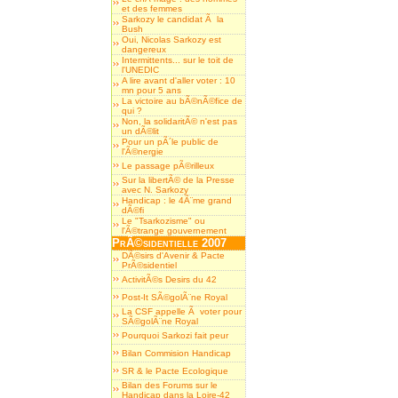
et des femmes
Sarkozy le candidat Ã la
Bush
Oui, Nicolas Sarkozy est
dangereux
Intermittents... sur le toit de
l'UNEDIC
A lire avant d'aller voter : 10
mn pour 5 ans
La victoire au bÃ©nÃ©fice de
qui ?
Non, la solidaritÃ© n'est pas
un dÃ©lit
Pour un pÃ´le public de
l'Ã©nergie
Le passage pÃ©rilleux
Sur la libertÃ© de la Presse
avec N. Sarkozy
Handicap : le 4Ã¨me grand
dÃ©fi
Le "Tsarkozisme" ou
l'Ã©trange gouvernement
PrÃ©sidentielle 2007
DÃ©sirs d'Avenir & Pacte
PrÃ©sidentiel
ActivitÃ©s Desirs du 42
Post-It SÃ©golÃ¨ne Royal
La CSF appelle Ã voter pour
SÃ©golÃ¨ne Royal
Pourquoi Sarkozi fait peur
Bilan Commision Handicap
SR & le Pacte Ecologique
Bilan des Forums sur le
Handicap dans la Loire-42