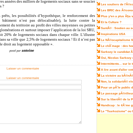
res années des milliers de logements sociaux sans se soucier
Les souliers de l'Ã©
s ?
Les BRIC des Ã©cono
s prêts, les possibilités d’hypothèque, le renforcement des
Plus y'en a plus Ã§a v
 bâtiment n’est pas délocalisable), la lutte contre la
Et la Culture ?
ement du territoire au profit des villes moyennes ou petites
SantÃ© : Soutien au s
glomérations et surtout imposer l’application de la loi SRU,
oit 20% de logements sociaux dans chaque ville. L’illustre
Inspirations USA
ans sa ville que 2,5% de logements sociaux ! Et il n’est pas
Le NÃ©ocapitalisme f
 le droit au logement opposable ».
Le chÃ´mage : des h
antoine
posté par
Sarkozy le candidat 
Oui, Nicolas Sarkozy
Intermittents... sur le 
Laisser un commentaire
A lire avant d'aller vo
La victoire au bÃ©nÃ©
Laisser un commentaire
Non, la solidaritÃ© n'
Pour un pÃ´le public 
Le passage pÃ©rilleu
Sur la libertÃ© de la
Handicap : le 4Ã¨me g
Le "Tsarkozisme" ou 