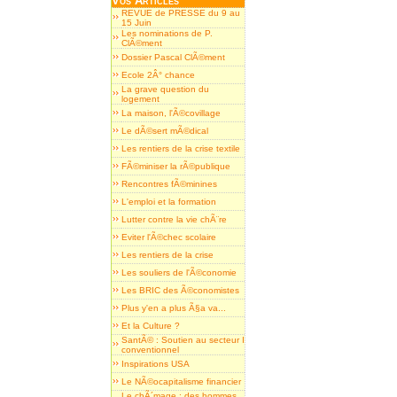
Vos Articles
REVUE de PRESSE du 9 au
15 Juin
Les nominations de P.
ClÃ©ment
Dossier Pascal ClÃ©ment
Ecole 2Â° chance
La grave question du
logement
La maison, l'Ã©covillage
Le dÃ©sert mÃ©dical
Les rentiers de la crise textile
FÃ©miniser la rÃ©publique
Rencontres fÃ©minines
L'emploi et la formation
Lutter contre la vie chÃ¨re
Eviter l'Ã©chec scolaire
Les rentiers de la crise
Les souliers de l'Ã©conomie
Les BRIC des Ã©conomistes
Plus y'en a plus Ã§a va...
Et la Culture ?
SantÃ© : Soutien au secteur I
conventionnel
Inspirations USA
Le NÃ©ocapitalisme financier
Le chÃ´mage : des hommes