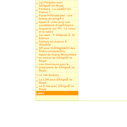
Les Femmes avec
SÃ©golÃ¨ne Royal
Femmes : La paritÃ© en
France ?
Pacte PrÃ©sidentiel : une
femme de progrÃ¨s
Appel Ã voter pour une
candidature d'espÃ©rance
Segolene sur TFI : Le coeur
et la raison
1er mars : F. Hollande Ã St
Etienne
Sarkozy en avance Ã
l'ElysÃ©e
SR pour l'inÃ©ligibilitÃ© des
Ã©lus condamnÃ©s
Appel de Ariane Mnouchkine
en faveur de SÃ©golÃ¨ne
Royal
Les chercheurs pour le
programme de SÃ©golÃ¨ne
Royal
Le vrai Sarkozy
La LDH pour SÃ©golÃ¨ne
Royal
Le 6 mai avec SÃ©golÃ¨ne
Royal
Liens