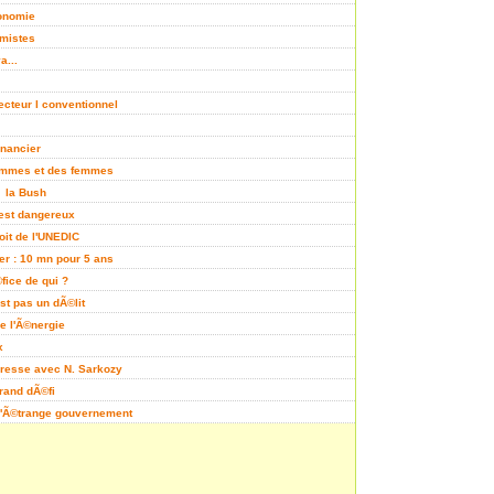
conomie
mistes
a...
ecteur I conventionnel
inancier
ommes et des femmes
Ã la Bush
 est dangereux
toit de l'UNEDIC
ter : 10 mn pour 5 ans
fice de qui ?
est pas un dÃ©lit
de l'Ã©nergie
x
 Presse avec N. Sarkozy
rand dÃ©fi
l'Ã©trange gouvernement