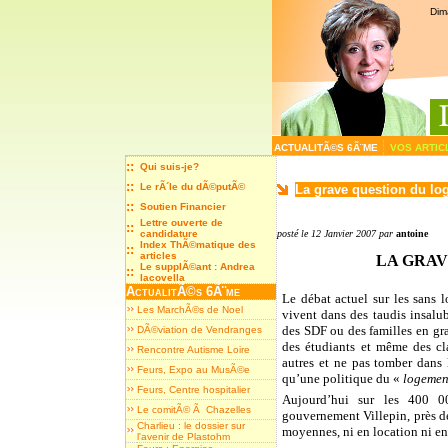
Dim
ACTUALITÃ©S 6Ã¨ME
VOS ARTI
::
Qui suis-je?
::
Le rÃ´le du dÃ©putÃ©
La grave question du l
::
Soutien Financier
Lettre ouverte de
::
candidature
posté le 12 Janvier 2007 par
antoine
Index ThÃ©matique des
::
articles
LA GRAV
Le supplÃ©ant : Andrea
::
Iacovella
ActualitÃ©s 6Ã¨me
Le débat actuel sur les sans l
Les MarchÃ©s de Noel
vivent dans des taudis insalub
des SDF ou des familles en gra
DÃ©viation de Vendranges
des étudiants et même des c
Rencontre Autisme Loire
autres et ne pas tomber dans 
Feurs, Expo au MusÃ©e
qu’une politique du «
logemen
Feurs, Centre hospitalier
Aujourd’hui sur les 400 0
Le comitÃ© Ã Chazelles
gouvernement Villepin, près de
Charlieu : le dossier sur
moyennes, ni en location ni en
l'avenir de Plastohm